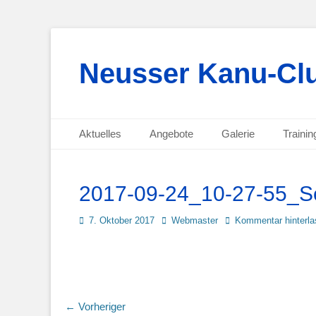
Neusser Kanu-Clu
Primäres Menü
Zum
Aktuelles
Angebote
Galerie
Trainin
Inhalt
Sekundäres Menü
Zum
springen
Inhalt
springen
2017-09-24_10-27-55_S
Posted
Autor
7. Oktober 2017
Webmaster
Kommentar hinterl
on
Beitragsnavigation
← Vorheriger