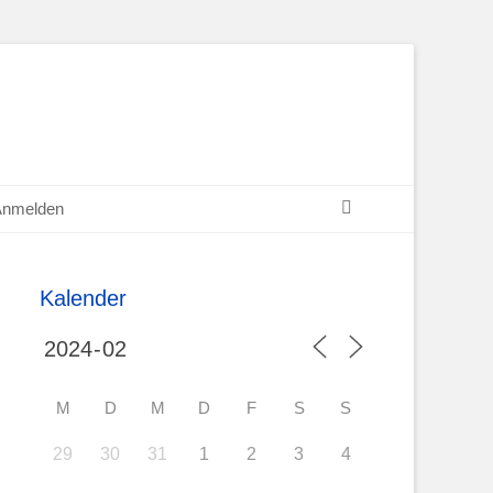
Suchen
Anmelden
Kalender
M
D
M
D
F
S
S
29
30
31
1
2
3
4