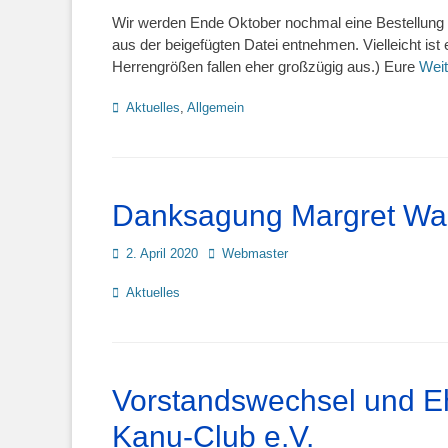
on
Wir werden Ende Oktober nochmal eine Bestellung de
aus der beigefügten Datei entnehmen. Vielleicht ist
Herrengrößen fallen eher großzügig aus.) Eure
Wei
Kategorien
Aktuelles
,
Allgemein
Danksagung Margret Wa
Posted
Autor
2. April 2020
Webmaster
on
Kategorien
Aktuelles
Vorstandswechsel und Eh
Kanu-Club e.V.