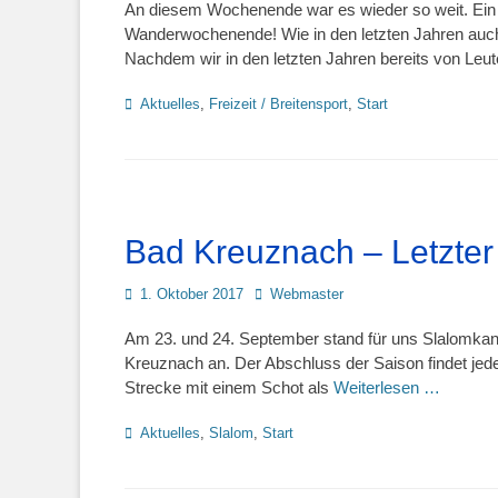
An diesem Wochenende war es wieder so weit. Ein
Wanderwochenende! Wie in den letzten Jahren auch
Nachdem wir in den letzten Jahren bereits von Leut
Kategorien
Aktuelles
,
Freizeit / Breitensport
,
Start
Bad Kreuznach – Letzter
Posted
Autor
1. Oktober 2017
Webmaster
on
Am 23. und 24. September stand für uns Slalomkanu
Kreuznach an. Der Abschluss der Saison findet jede
Strecke mit einem Schot als
Weiterlesen …
Kategorien
Aktuelles
,
Slalom
,
Start