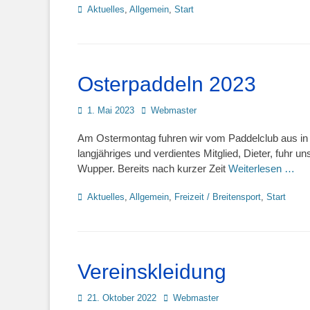
Kategorien
Aktuelles
,
Allgemein
,
Start
Osterpaddeln 2023
Posted
Autor
1. Mai 2023
Webmaster
on
Am Ostermontag fuhren wir vom Paddelclub aus in 
langjähriges und verdientes Mitglied, Dieter, fuhr un
Wupper. Bereits nach kurzer Zeit
Weiterlesen …
Kategorien
Aktuelles
,
Allgemein
,
Freizeit / Breitensport
,
Start
Vereinskleidung
Posted
Autor
21. Oktober 2022
Webmaster