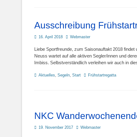
Ausschreibung Frühstart
Posted
Autor
16. April 2018
Webmaster
on
Liebe Sportfreunde, zum Saisonauftakt 2018 findet un
Neuss wartet auf alle aktiven Segler/innen und der
Imbiss. Selbstverständlich verleihen wir auch in d
Kategorien
Schlagworte
Aktuelles
,
Segeln
,
Start
Frühstartregatta
NKC Wanderwochenend
Posted
Autor
19. November 2017
Webmaster
on