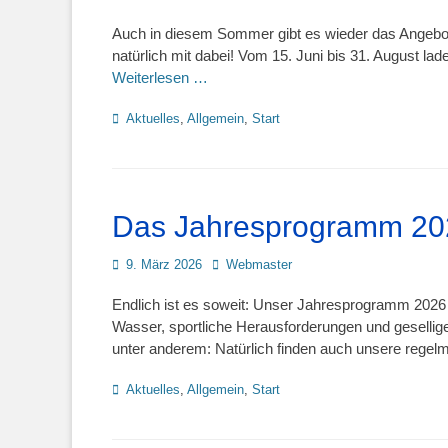
on
Auch in diesem Sommer gibt es wieder das Angebot
natürlich mit dabei! Vom 15. Juni bis 31. August la
Weiterlesen …
Kategorien
Aktuelles
,
Allgemein
,
Start
Das Jahresprogramm 202
Posted
Autor
9. März 2026
Webmaster
on
Endlich ist es soweit: Unser Jahresprogramm 2026 
Wasser, sportliche Herausforderungen und gesellige
unter anderem: Natürlich finden auch unsere regel
Kategorien
Aktuelles
,
Allgemein
,
Start