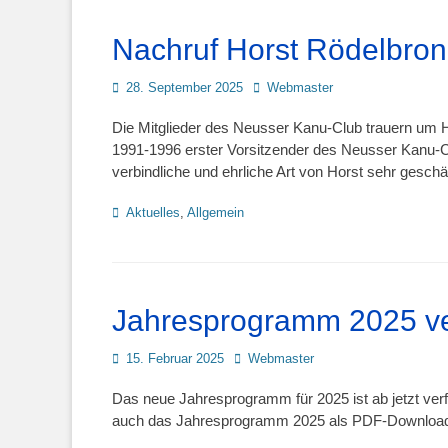
Nachruf Horst Rödelbro
Posted
Autor
28. September 2025
Webmaster
on
Die Mitglieder des Neusser Kanu-Club trauern um H
1991-1996 erster Vorsitzender des Neusser Kanu-Cl
verbindliche und ehrliche Art von Horst sehr geschät
Kategorien
Aktuelles
,
Allgemein
Jahresprogramm 2025 ve
Posted
Autor
15. Februar 2025
Webmaster
on
Das neue Jahresprogramm für 2025 ist ab jetzt verf
auch das Jahresprogramm 2025 als PDF-Downloa