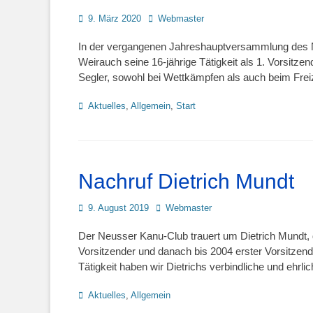
Posted
Autor
9. März 2020
Webmaster
on
In der vergangenen Jahreshauptversammlung des 
Weirauch seine 16-jährige Tätigkeit als 1. Vorsitzen
Segler, sowohl bei Wettkämpfen als auch beim Freiz
Kategorien
Aktuelles
,
Allgemein
,
Start
Nachruf Dietrich Mundt
Posted
Autor
9. August 2019
Webmaster
on
Der Neusser Kanu-Club trauert um Dietrich Mundt, 
Vorsitzender und danach bis 2004 erster Vorsitze
Tätigkeit haben wir Dietrichs verbindliche und ehrli
Kategorien
Aktuelles
,
Allgemein