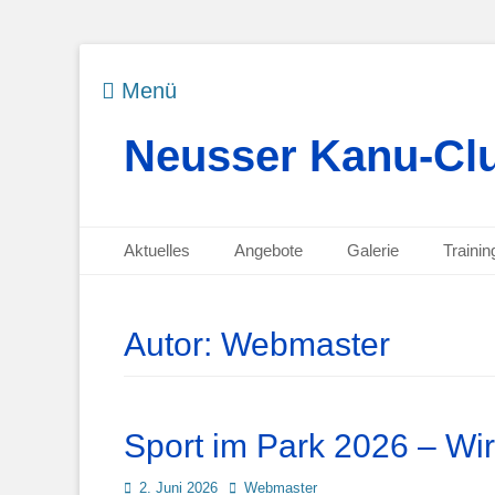
Menü
Neusser Kanu-Clu
Primäres Menü
Zum
Aktuelles
Angebote
Galerie
Trainin
Inhalt
Sekundäres Menü
Zum
springen
Inhalt
springen
Autor:
Webmaster
Sport im Park 2026 – Wir
Posted
Autor
2. Juni 2026
Webmaster