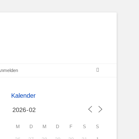
Suchen
Anmelden
Kalender
M
D
M
D
F
S
S