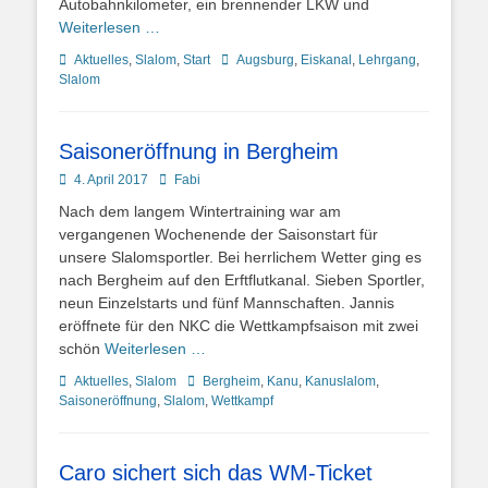
Autobahnkilometer, ein brennender LKW und
Weiterlesen …
Kategorien
Schlagworte
Aktuelles
,
Slalom
,
Start
Augsburg
,
Eiskanal
,
Lehrgang
,
Slalom
Saisoneröffnung in Bergheim
Posted
Autor
4. April 2017
Fabi
on
Nach dem langem Wintertraining war am
vergangenen Wochenende der Saisonstart für
unsere Slalomsportler. Bei herrlichem Wetter ging es
nach Bergheim auf den Erftflutkanal. Sieben Sportler,
neun Einzelstarts und fünf Mannschaften. Jannis
eröffnete für den NKC die Wettkampfsaison mit zwei
schön
Weiterlesen …
Kategorien
Schlagworte
Aktuelles
,
Slalom
Bergheim
,
Kanu
,
Kanuslalom
,
Saisoneröffnung
,
Slalom
,
Wettkampf
Caro sichert sich das WM-Ticket