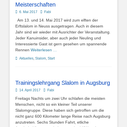
Meisterschaften
Posted
Autor
6. Mai 2017
Fabi
on
Am 13. und 14. Mai 2017 wird zum elften der
Erftslalom in Neuss ausgetragen. Auch in diesem
Jahr sind wir wieder mit Ausrichter der Veranstaltung.
Jeder Kanuinsider, aber auch jeder Neuling und
Interessierte Gast ist gern gesehen um spannende
Rennen
Weiterlesen …
Kategorien
Aktuelles
,
Slalom
,
Start
Trainingslehrgang Slalom in Augsburg
Posted
Autor
14. April 2017
Fabi
on
Freitags Nachts um zwei Uhr schlafen die meisten
Menschen, nicht so ein kleiner Teil unserer
Slalomgruppe. Diese haben sich getroffen um die
nicht ganz 600 Kilometer lange Reise nach Augsburg
anzutreten. Sechs Stunden Fahrt, etliche