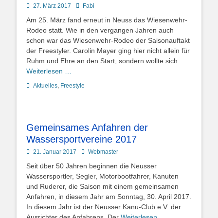
Posted
Autor
27. März 2017
Fabi
on
Am 25. März fand erneut in Neuss das Wiesenwehr-
Rodeo statt. Wie in den vergangen Jahren auch
schon war das Wiesenwehr-Rodeo der Saisonauftakt
der Freestyler. Carolin Mayer ging hier nicht allein für
Ruhm und Ehre an den Start, sondern wollte sich
Weiterlesen …
Kategorien
Aktuelles
,
Freestyle
Gemeinsames Anfahren der
Wassersportvereine 2017
Posted
Autor
21. Januar 2017
Webmaster
on
Seit über 50 Jahren beginnen die Neusser
Wassersportler, Segler, Motorbootfahrer, Kanuten
und Ruderer, die Saison mit einem gemeinsamen
Anfahren, in diesem Jahr am Sonntag, 30. April 2017.
In diesem Jahr ist der Neusser Kanu-Club e.V. der
Ausrichter des Anfahrens. Der
Weiterlesen …