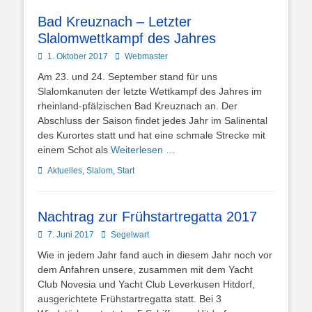
Bad Kreuznach – Letzter
Slalomwettkampf des Jahres
Posted
Autor
1. Oktober 2017
Webmaster
on
Am 23. und 24. September stand für uns
Slalomkanuten der letzte Wettkampf des Jahres im
rheinland-pfälzischen Bad Kreuznach an. Der
Abschluss der Saison findet jedes Jahr im Salinental
des Kurortes statt und hat eine schmale Strecke mit
einem Schot als
Weiterlesen …
Kategorien
Aktuelles
,
Slalom
,
Start
Nachtrag zur Frühstartregatta 2017
Posted
Autor
7. Juni 2017
Segelwart
on
Wie in jedem Jahr fand auch in diesem Jahr noch vor
dem Anfahren unsere, zusammen mit dem Yacht
Club Novesia und Yacht Club Leverkusen Hitdorf,
ausgerichtete Frühstartregatta statt. Bei 3