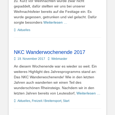
zu. Kurz vor Weihnachten wurde zwar nicht
gepaddelt, dafür stellten wir uns bei unserer
Weihnachtsfeier bereits auf die Festtage ein. Es
wurde gegessen, getrunken und viel gelacht. Dafür
sorgte besonders
Weiterlesen …
Kategorien
Aktuelles
NKC Wanderwochenende 2017
Posted
Autor
19. November 2017
Webmaster
on
An diesem Wochenende war es wieder so weit. Ein
weiteres Highlight des Jahresprogramms stand an:
Das NKC Wanderwochenende! Wie in den letzten
Jahren auch wanderten wir einen Teil des
wunderschönen Rheinsteigs. Nachdem wir in den
letzten Jahren bereits von Leutesdorf,
Weiterlesen …
Kategorien
Aktuelles
,
Freizeit / Breitensport
,
Start