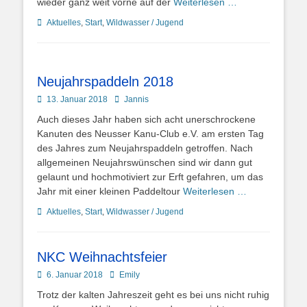
wieder ganz weit vorne auf der
Weiterlesen …
Kategorien
Aktuelles
,
Start
,
Wildwasser / Jugend
Neujahrspaddeln 2018
Posted
Autor
13. Januar 2018
Jannis
on
Auch dieses Jahr haben sich acht unerschrockene
Kanuten des Neusser Kanu-Club e.V. am ersten Tag
des Jahres zum Neujahrspaddeln getroffen. Nach
allgemeinen Neujahrswünschen sind wir dann gut
gelaunt und hochmotiviert zur Erft gefahren, um das
Jahr mit einer kleinen Paddeltour
Weiterlesen …
Kategorien
Aktuelles
,
Start
,
Wildwasser / Jugend
NKC Weihnachtsfeier
Posted
Autor
6. Januar 2018
Emily
on
Trotz der kalten Jahreszeit geht es bei uns nicht ruhig