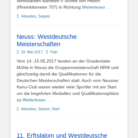
Windstärken starteten 5 Schiffe von Hitdorf
(Rheinkilometer 707) in Richtung
Weiterlesen …
Kategorien
Aktuelles
,
Segeln
Neuss: Westdeutsche
Meisterschaften
Posted
Autor
29. Mai 2017
Fabi
on
Vom 14.-15.05.2017 fanden an der Gnadentaler
Mühle in Neuss die Gruppenmeisterschaft NRW und
gleichzeitig damit die Qualifikationen für die
Deutschen Meisterschaften statt. Auch vom Neusser
Kanu-Club waren wieder viele Sportler mit am Start
um die begehrten Medaillen und Qualifikationsplätze
zu
Weiterlesen …
Kategorien
Aktuelles
,
Slalom
,
Start
11. Erftslalom und Westdeutsche