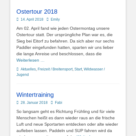
Ostertour 2018
Posted
Autor
14. April 2018
Emily
on
Am 02. April fand wie jeden Ostermontag unsere
Ostertour statt. Der ursprüngliche Plan war es, die
Sieg bei Eitorf zu befahren. Da sich aber nur sechs
Paddler eingefunden hatten, sparten wir uns lieber
die lange Anreise und beschlossen, dass die
Weiterlesen …
Kategorien
Aktuelles
,
Freizeit / Breitensport
,
Start
,
Wildwasser /
Jugend
Wintertraining
Posted
Autor
28. Januar 2018
Fabi
on
So langsam geht es Richtung Frühling und für viele
Menschen heißt es dann wieder raus an die frische
Luft und neue Sportarten entdecken oder alte wieder
aufleben lassen. Paddeln und SUP fahren wird da