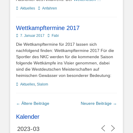
Kategorien
Schlagworte
Aktuelles
Anfahren
Wettkampftermine 2017
Posted
Autor
7. Januar 2017
Fabi
on
Die Wettkampftermine für 2017 lassen sich
nachfolgend finden: Wettkampftermine 2017 Für die
Sportler des NKC werden für die kommende Saison
folgende Wettkämpfe ins Visier genommen, dabei
sind die Westdeutschen Meisterschaften auf
heimischen Gewässer von besonderer Bedeutung:
Kategorien
Aktuelles
,
Slalom
Beitragsnavigation
←
Ältere Beiträge
Neuere Beiträge
→
Kalender