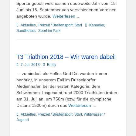
Sportangebot, welches nun das zweite Jahr vom 15.
Juni bis 15. September von verschiedenen Vereinen
angeboten wurde.
Weiterlesen …
Kategorien
Schlagworte
Aktuelles
,
Freizeit / Breitensport
,
Start
Kanadier
,
Sandhofsee
,
Sport im Park
T3 Triathlon 2018 – Wir waren dabei!
Posted
Autor
7. Juli 2018
Emily
on
… zumindest als Helfer. Und Die werden immer
benötigt, in unserem Fall im Düsseldorfer
Medienhafen bei der ersten Kategorie, dem
Schwimmen. Insgesamt rund 2000 Triathleten traten
am 01. Juli an, um 750m (bzw. für die olympische
Distanz 1500m) durch das
Weiterlesen …
Kategorien
Aktuelles
,
Freizeit / Breitensport
,
Start
,
Wildwasser /
Jugend