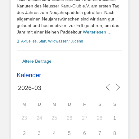
Kanuten des Neusser Kanu-Club e.V. am ersten Tag
des Jahres zum Neujahrspaddeln getroffen. Nach
allgemeinen Neujahrswünschen sind wir dann gut
gelaunt und hochmotiviert zur Erft gefahren, um das
Jahr mit einer kleinen Paddeltour
Weiterlesen …
Kategorien
Aktuelles
,
Start
,
Wildwasser / Jugend
Beitragsnavigation
←
Ältere Beiträge
Kalender
M
D
M
D
F
S
S
23
24
25
26
27
28
1
2
3
4
5
6
7
8