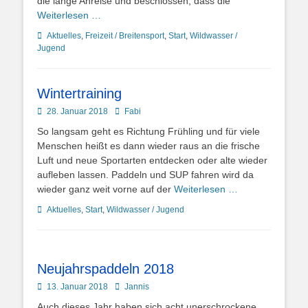
die lange Anreise und beschlossen, dass die
Weiterlesen …
Kategorien
Aktuelles
,
Freizeit / Breitensport
,
Start
,
Wildwasser /
Jugend
Wintertraining
Posted
Autor
28. Januar 2018
Fabi
on
So langsam geht es Richtung Frühling und für viele
Menschen heißt es dann wieder raus an die frische
Luft und neue Sportarten entdecken oder alte wieder
aufleben lassen. Paddeln und SUP fahren wird da
wieder ganz weit vorne auf der
Weiterlesen …
Kategorien
Aktuelles
,
Start
,
Wildwasser / Jugend
Neujahrspaddeln 2018
Posted
Autor
13. Januar 2018
Jannis
on
Auch dieses Jahr haben sich acht unerschrockene