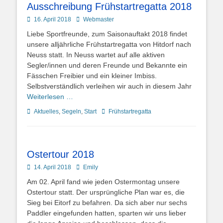
Ausschreibung Frühstartregatta 2018
Posted
Autor
16. April 2018
Webmaster
on
Liebe Sportfreunde, zum Saisonauftakt 2018 findet
unsere alljährliche Frühstartregatta von Hitdorf nach
Neuss statt. In Neuss wartet auf alle aktiven
Segler/innen und deren Freunde und Bekannte ein
Fässchen Freibier und ein kleiner Imbiss.
Selbstverständlich verleihen wir auch in diesem Jahr
Weiterlesen …
Kategorien
Schlagworte
Aktuelles
,
Segeln
,
Start
Frühstartregatta
Ostertour 2018
Posted
Autor
14. April 2018
Emily
on
Am 02. April fand wie jeden Ostermontag unsere
Ostertour statt. Der ursprüngliche Plan war es, die
Sieg bei Eitorf zu befahren. Da sich aber nur sechs
Paddler eingefunden hatten, sparten wir uns lieber