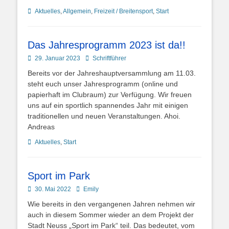
Kategorien
Aktuelles
,
Allgemein
,
Freizeit / Breitensport
,
Start
Das Jahresprogramm 2023 ist da!!
Posted
Autor
29. Januar 2023
Schriftführer
on
Bereits vor der Jahreshauptversammlung am 11.03.
steht euch unser Jahresprogramm (online und
papierhaft im Clubraum) zur Verfügung. Wir freuen
uns auf ein sportlich spannendes Jahr mit einigen
traditionellen und neuen Veranstaltungen. Ahoi.
Andreas
Kategorien
Aktuelles
,
Start
Sport im Park
Posted
Autor
30. Mai 2022
Emily
on
Wie bereits in den vergangenen Jahren nehmen wir
auch in diesem Sommer wieder an dem Projekt der
Stadt Neuss „Sport im Park“ teil. Das bedeutet, vom