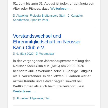
01. Juni bis zum 31. August ist jeder, unabhängig von
Alter oder Fitness, dazu
Weiterlesen …
Kategorien
Schlagworte
Aktuelles
,
Freizeit / Breitensport
,
Start
Kanadier
,
Sandhofsee
,
Sport im Park
Vorstandswechsel und
Ehrenmitgliedschaft im Neusser
Kanu-Club e.V.
Posted
Autor
9. März 2020
Webmaster
on
In der vergangenen Jahreshauptversammlung des
Neusser Kanu-Club e.V. (NKC) am 29.02.2020
beendete Julius Weirauch seine 16-jährige Tätigkeit
als 1. Vorsitzender. In den letzten 50 Jahren war er
aktiver Kanute und aktiver Segler, sowohl bei
Wettkämpfen als auch beim Freizeitsport. Sein
Weiterlesen …
Kategorien
Aktuelles
,
Allgemein
,
Start