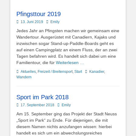
Pfingsttour 2019
Posted
Autor
13. Juni 2019
Emily
on
Jedes Jahr an Pfingsten machen wir gemeinsam eine
Wandertour. Ausgerüstet mit Canadiern, Kajaks und
inzwischen sogar Stand-up-Paddle-Boards geht es
auf einen Campingplatz an einem Fluss, der an zwei
Tagen befahren wird. Es handelt sich dabei um eine
Familientour, die für
Weiterlesen …
Kategorien
Schlagworte
Aktuelles
,
Freizeit / Breitensport
,
Start
Kanadier
,
Wandern
Sport im Park 2018
Posted
Autor
17. September 2018
Emily
on
Am 15. September ging das Projekt der Stadt Neuss
„Sport im Park“ zu Ende. Für diejenigen, die mit
diesem Namen nichts anzufangen wissen: hierbei
handelt es sich um ein abwechslungsreiches