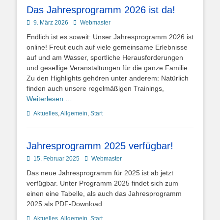
Das Jahresprogramm 2026 ist da!
Posted
Autor
9. März 2026
Webmaster
on
Endlich ist es soweit: Unser Jahresprogramm 2026 ist
online! Freut euch auf viele gemeinsame Erlebnisse
auf und am Wasser, sportliche Herausforderungen
und gesellige Veranstaltungen für die ganze Familie.
Zu den Highlights gehören unter anderem: Natürlich
finden auch unsere regelmäßigen Trainings,
Weiterlesen …
Kategorien
Aktuelles
,
Allgemein
,
Start
Jahresprogramm 2025 verfügbar!
Posted
Autor
15. Februar 2025
Webmaster
on
Das neue Jahresprogramm für 2025 ist ab jetzt
verfügbar. Unter Programm 2025 findet sich zum
einen eine Tabelle, als auch das Jahresprogramm
2025 als PDF-Download.
Kategorien
Aktuelles
,
Allgemein
,
Start