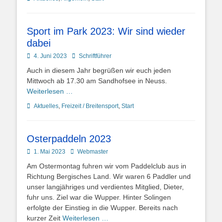
Sport im Park 2023: Wir sind wieder
dabei
Posted
Autor
4. Juni 2023
Schriftführer
on
Auch in diesem Jahr begrüßen wir euch jeden
Mittwoch ab 17.30 am Sandhofsee in Neuss.
Weiterlesen …
Kategorien
Aktuelles
,
Freizeit / Breitensport
,
Start
Osterpaddeln 2023
Posted
Autor
1. Mai 2023
Webmaster
on
Am Ostermontag fuhren wir vom Paddelclub aus in
Richtung Bergisches Land. Wir waren 6 Paddler und
unser langjähriges und verdientes Mitglied, Dieter,
fuhr uns. Ziel war die Wupper. Hinter Solingen
erfolgte der Einstieg in die Wupper. Bereits nach
kurzer Zeit
Weiterlesen …