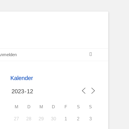
Suchen
Anmelden
Kalender
M
D
M
D
F
S
S
27
28
29
30
1
2
3