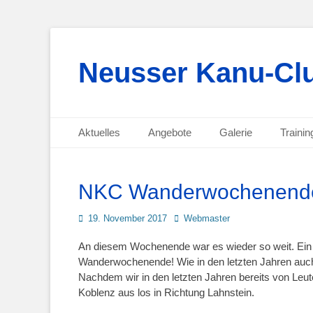
Neusser Kanu-Clu
Primäres Menü
Zum
Aktuelles
Angebote
Galerie
Trainin
Inhalt
Sekundäres Menü
Zum
springen
Inhalt
springen
NKC Wanderwochenend
Posted
Autor
19. November 2017
Webmaster
on
An diesem Wochenende war es wieder so weit. Ein
Wanderwochenende! Wie in den letzten Jahren auch
Nachdem wir in den letzten Jahren bereits von Leu
Koblenz aus los in Richtung Lahnstein.