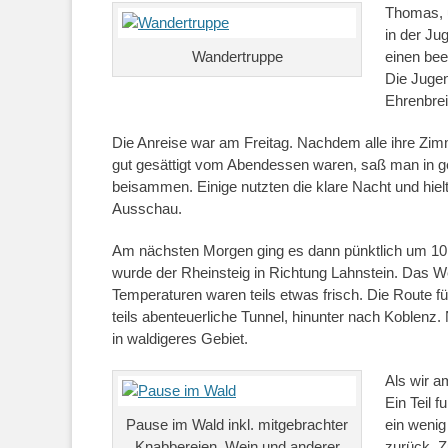
Thomas, u
in der Ju
Wandertruppe
einen bee
Die Jugen
Ehrenbrei
Die Anreise war am Freitag. Nachdem alle ihre Zi
gut gesättigt vom Abendessen waren, saß man in 
beisammen. Einige nutzten die klare Nacht und hie
Ausschau.
Am nächsten Morgen ging es dann pünktlich um 10
wurde der Rheinsteig in Richtung Lahnstein. Das We
Temperaturen waren teils etwas frisch. Die Route 
teils abenteuerliche Tunnel, hinunter nach Koblenz
in waldigeres Gebiet.
Als wir a
Ein Teil 
Pause im Wald inkl. mitgebrachter
ein wenig
Knabbereien, Wein und anderer
zurück. Z