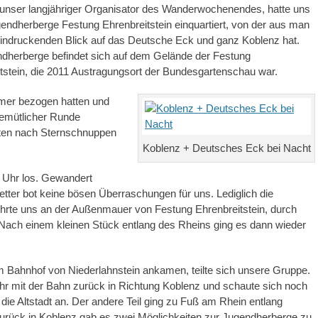
nser langjähriger Organisator des Wanderwochenendes, hatte uns
gendherberge Festung Ehrenbreitstein einquartiert, von der aus man
indruckenden Blick auf das Deutsche Eck und ganz Koblenz hat.
dherberge befindet sich auf dem Gelände der Festung
tstein, die 2011 Austragungsort der Bundesgartenschau war.
mmer bezogen hatten und
gemütlicher Runde
lten nach Sternschnuppen
Koblenz + Deutsches Eck bei Nacht
 Uhr los. Gewandert
tter bot keine bösen Überraschungen für uns. Lediglich die
führte uns an der Außenmauer von Festung Ehrenbreitstein, durch
. Nach einem kleinen Stück entlang des Rheins ging es dann wieder
m Bahnhof von Niederlahnstein ankamen, teilte sich unsere Gruppe.
fuhr mit der Bahn zurück in Richtung Koblenz und schaute sich noch
 die Altstadt an. Der andere Teil ging zu Fuß am Rhein entlang
urück in Koblenz gab es zwei Möglichkeiten zur Jugendherberge zu