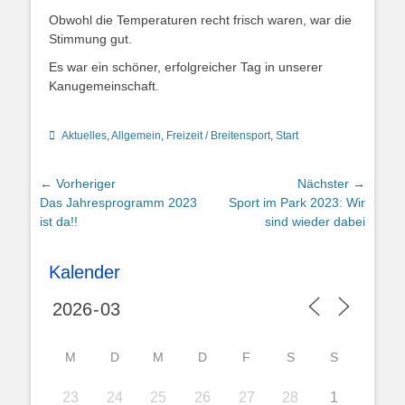
Obwohl die Temperaturen recht frisch waren, war die
Stimmung gut.
Es war ein schöner, erfolgreicher Tag in unserer
Kanugemeinschaft.
Kategorien
Aktuelles
,
Allgemein
,
Freizeit / Breitensport
,
Start
Beitragsnavigation
← Vorheriger
Nächster →
Vorheriger
Nächster
Das Jahresprogramm 2023
Sport im Park 2023: Wir
Beitrag:
Beitrag:
ist da!!
sind wieder dabei
Kalender
M
D
M
D
F
S
S
23
24
25
26
27
28
1