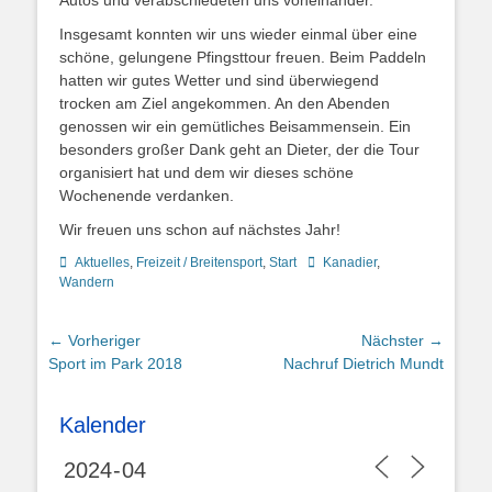
Insgesamt konnten wir uns wieder einmal über eine
schöne, gelungene Pfingsttour freuen. Beim Paddeln
hatten wir gutes Wetter und sind überwiegend
trocken am Ziel angekommen. An den Abenden
genossen wir ein gemütliches Beisammensein. Ein
besonders großer Dank geht an Dieter, der die Tour
organisiert hat und dem wir dieses schöne
Wochenende verdanken.
Wir freuen uns schon auf nächstes Jahr!
Kategorien
Schlagworte
Aktuelles
,
Freizeit / Breitensport
,
Start
Kanadier
,
Wandern
Beitragsnavigation
← Vorheriger
Nächster →
Vorheriger
Nächster
Sport im Park 2018
Nachruf Dietrich Mundt
Beitrag:
Beitrag:
Kalender