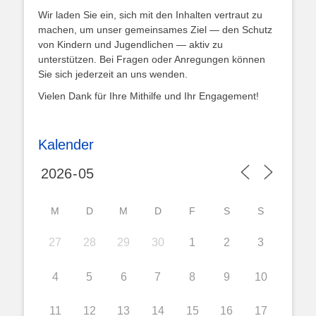
Wir laden Sie ein, sich mit den Inhalten vertraut zu
machen, um unser gemeinsames Ziel — den Schutz
von Kindern und Jugendlichen — aktiv zu
unterstützen. Bei Fragen oder Anregungen können
Sie sich jederzeit an uns wenden.
Vielen Dank für Ihre Mithilfe und Ihr Engagement!
Kalender
M
D
M
D
F
S
S
27
28
29
30
1
2
3
4
5
6
7
8
9
10
11
12
13
14
15
16
17