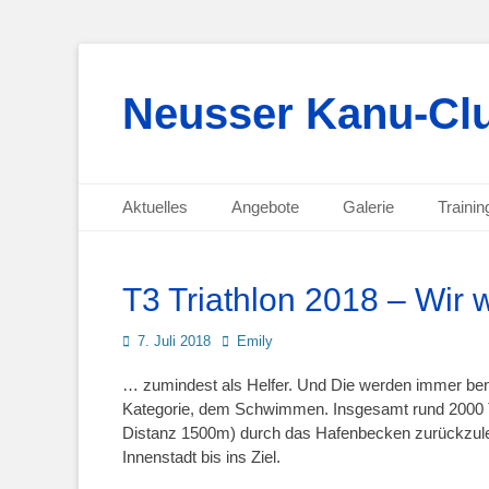
Neusser Kanu-Clu
Primäres Menü
Zum
Aktuelles
Angebote
Galerie
Trainin
Inhalt
Sekundäres Menü
Zum
springen
Inhalt
springen
T3 Triathlon 2018 – Wir 
Posted
Autor
7. Juli 2018
Emily
on
… zumindest als Helfer. Und Die werden immer benö
Kategorie, dem Schwimmen. Insgesamt rund 2000 Tri
Distanz 1500m) durch das Hafenbecken zurückzule
Innenstadt bis ins Ziel.