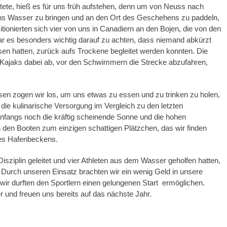
tete, hieß es für uns früh aufstehen, denn um von Neuss nach
 ins Wasser zu bringen und an den Ort des Geschehens zu paddeln,
itionierten sich vier von uns in Canadiern an den Bojen, die von den
es besonders wichtig darauf zu achten, dass niemand abkürzt
sen hatten, zurück aufs Trockene begleitet werden konnten. Die
 Kajaks dabei ab, vor den Schwimmern die Strecke abzufahren,
sen zogen wir los, um uns etwas zu essen und zu trinken zu holen,
ie kulinarische Versorgung im Vergleich zu den letzten
nfangs noch die kräftig scheinende Sonne und die hohen
n den Booten zum einzigen schattigen Plätzchen, das wir finden
des Hafenbeckens.
Disziplin geleitet und vier Athleten aus dem Wasser geholfen hatten,
Durch unseren Einsatz brachten wir ein wenig Geld in unsere
wir durften den Sportlern einen gelungenen Start ermöglichen.
 und freuen uns bereits auf das nächste Jahr.