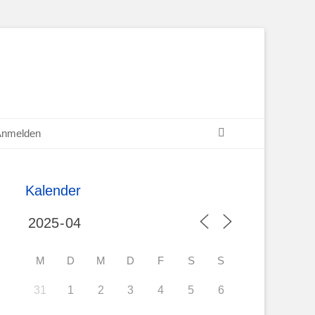
Suchen
Anmelden
Kalender
M
D
M
D
F
S
S
31
1
2
3
4
5
6