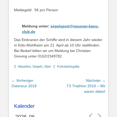
Meldegeld: 5€ pro Person
Meldung unter:
segelsport@neusser-kanu-
club.de
Das Einkranen der Schiffe wird in diesem Jahr wieder
in Köln-Mühlheim am 21. April ab 10 Uhr stattfinden.
Bei Bedarf bitten wir um Meldung bei Christian
Greving unter 0162/2349782.
Kategorien
Schlagworte
Aktuelles
,
Segeln
,
Start
Frühstartregatta
Beitragsnavigation
← Vorheriger
Nächster →
Vorheriger
Nächster
Ostertour 2018
T3 Triathlon 2018 – Wir
Beitrag:
Beitrag:
waren dabei!
Kalender