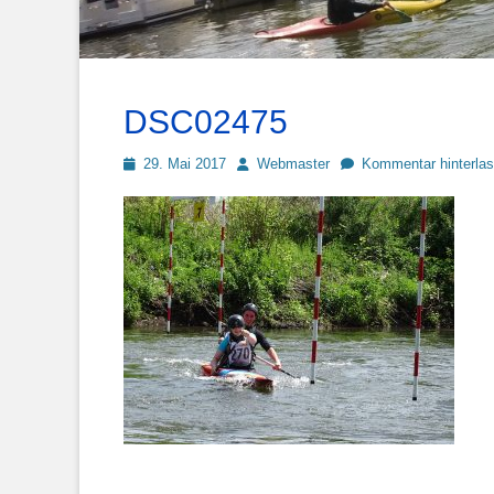
DSC02475
Posted
Autor
29. Mai 2017
Webmaster
Kommentar hinterla
on