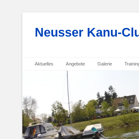
Neusser Kanu-Clu
Primäres Menü
Zum
Aktuelles
Angebote
Galerie
Trainin
Inhalt
Sekundäres Menü
Zum
springen
Inhalt
springen