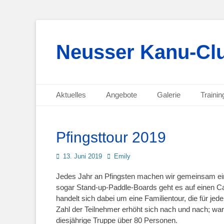
Neusser Kanu-Clu
Primäres Menü
Zum
Aktuelles
Angebote
Galerie
Trainin
Inhalt
Sekundäres Menü
Zum
springen
Inhalt
springen
Pfingsttour 2019
Posted
Autor
13. Juni 2019
Emily
on
Jedes Jahr an Pfingsten machen wir gemeinsam ein
sogar Stand-up-Paddle-Boards geht es auf einen Ca
handelt sich dabei um eine Familientour, die für jed
Zahl der Teilnehmer erhöht sich nach und nach; ware
diesjährige Truppe über 80 Personen.