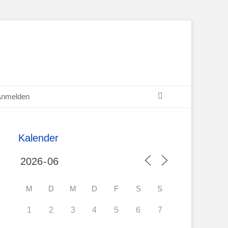
Suchen
Anmelden
Kalender
M
D
M
D
F
S
S
1
2
3
4
5
6
7