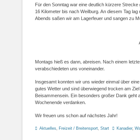
Für den Sonntag war eine deutlich kürzere Streck
16 Kilometer bis nach Weilburg. An diesem Tag lag
Abends saßen wir am Lagerfeuer und sangen zu M
Montags hieß es dann, abreisen. Nach einem letzte
verabschiedeten uns voneinander.
Insgesamt konnten wir uns wieder einmal über eine
gutes Wetter und sind überwiegend trocken am Zi
Beisammensein. Ein besonders großer Dank geht an 
Wochenende verdanken.
Wir freuen uns schon auf nächstes Jahr!
Kategorien
Schlagworte
Aktuelles
,
Freizeit / Breitensport
,
Start
Kanadier
,
Wa