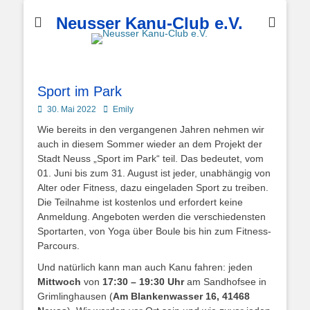
Neusser Kanu-Club e.V.
Sport im Park
Posted
Autor
30. Mai 2022
Emily
on
Wie bereits in den vergangenen Jahren nehmen wir
auch in diesem Sommer wieder an dem Projekt der
Stadt Neuss „Sport im Park“ teil. Das bedeutet, vom
01. Juni bis zum 31. August ist jeder, unabhängig von
Alter oder Fitness, dazu eingeladen Sport zu treiben.
Die Teilnahme ist kostenlos und erfordert keine
Anmeldung. Angeboten werden die verschiedensten
Sportarten, von Yoga über Boule bis hin zum Fitness-
Parcours.
Und natürlich kann man auch Kanu fahren: jeden
Mittwoch
von
17:30 – 19:30 Uhr
am Sandhofsee in
Grimlinghausen (
Am Blankenwasser 16, 41468