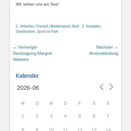
Wir sehen uns am See!
Kategorien
Schlagworte
Aktuelles
,
Freizeit / Breitensport
,
Start
Kanadier
,
Sandhofsee
,
Sport im Park
Beitragsnavigation
← Vorheriger
Nächster →
Vorheriger
Nächster
Danksagung Margret
Vereinskleidung
Beitrag:
Beitrag:
Wabbels
Kalender
M
D
M
D
F
S
S
1
2
3
4
5
6
7
8
9
10
11
12
13
14