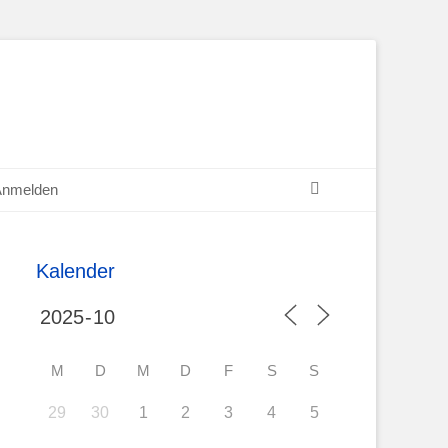
Suchen
Anmelden
Kalender
M
D
M
D
F
S
S
29
30
1
2
3
4
5