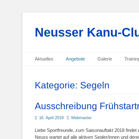
Neusser Kanu-Clu
Primäres Menü
Zum
Aktuelles
Angebote
Galerie
Trainin
Inhalt
Sekundäres Menü
Zum
springen
Inhalt
springen
Kategorie:
Segeln
Ausschreibung Frühstart
Posted
Autor
16. April 2018
Webmaster
on
Liebe Sportfreunde, zum Saisonauftakt 2018 findet un
Neuss wartet auf alle aktiven Segler/innen und der