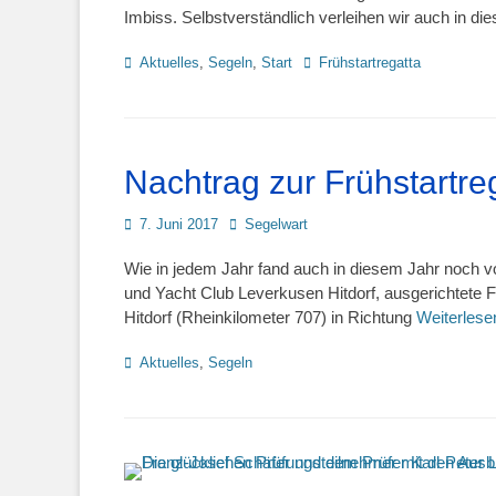
Imbiss. Selbstverständlich verleihen wir auch in d
Kategorien
Schlagworte
Aktuelles
,
Segeln
,
Start
Frühstartregatta
Nachtrag zur Frühstartre
Posted
Autor
7. Juni 2017
Segelwart
on
Wie in jedem Jahr fand auch in diesem Jahr noch
und Yacht Club Leverkusen Hitdorf, ausgerichtete Fr
Hitdorf (Rheinkilometer 707) in Richtung
Weiterles
Kategorien
Aktuelles
,
Segeln