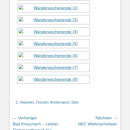
Kategorien
Aktuelles
,
Freizeit / Breitensport
,
Start
Beitragsnavigation
← Vorheriger
Nächster →
Vorheriger
Nächster
Bad Kreuznach – Letzter
NKC Weihnachtsfeier
Beitrag:
Beitrag: