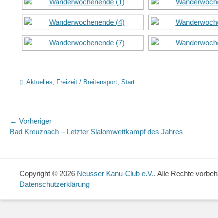
Kategorien
Aktuelles
,
Freizeit / Breitensport
,
Start
Beitragsnavigation
← Vorheriger
Vorheriger
Nä
Bad Kreuznach – Letzter Slalomwettkampf des Jahres
Beitrag:
Bei
Copyright © 2026
Neusser Kanu-Club e.V.
. Alle Rechte vorbeh
Datenschutzerklärung