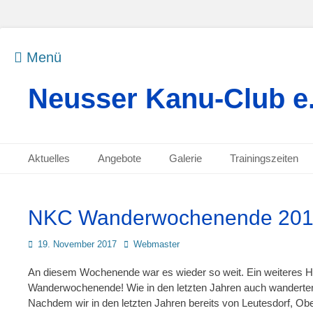
Menü
Neusser Kanu-Club e.
Primäres Menü
Zum
Aktuelles
Angebote
Galerie
Trainingszeiten
Inhalt
Sekundäres Menü
Zum
springen
Inhalt
springen
NKC Wanderwochenende 20
Posted
Autor
19. November 2017
Webmaster
on
An diesem Wochenende war es wieder so weit. Ein weiteres 
Wanderwochenende! Wie in den letzten Jahren auch wanderten
Nachdem wir in den letzten Jahren bereits von Leutesdorf, Ob