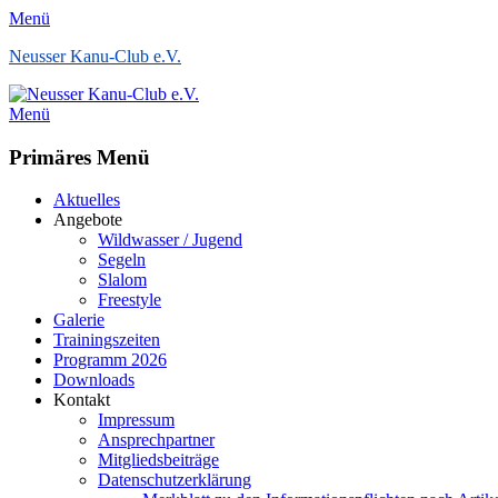
Menü
Neusser Kanu-Club e.V.
Menü
Primäres Menü
Zum
Aktuelles
Inhalt
Angebote
springen
Wildwasser / Jugend
Segeln
Slalom
Freestyle
Galerie
Trainingszeiten
Programm 2026
Downloads
Kontakt
Impressum
Ansprechpartner
Mitgliedsbeiträge
Datenschutzerklärung