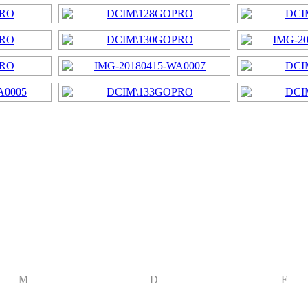
M
D
F