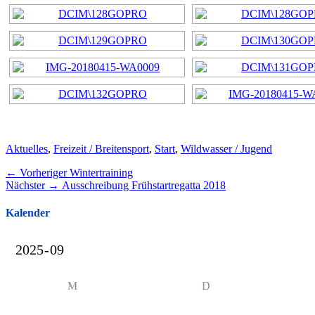
Kategorien
Aktuelles
,
Freizeit / Breitensport
,
Start
,
Wildwasser / Jugend
Beitragsnavigation
Vorheriger
← Vorheriger
Wintertraining
Nächster
Beitrag:
Nächster →
Ausschreibung Frühstartregatta 2018
Beitrag:
Kalender
M
D