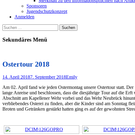
Merkblatt zu den Informationspflichten nach Art
Sponsoren
Jugendschutzkonzept
Anmelden
Suchen
Suchen
nach:
Sekundäres Menü
Zum
Inhalt
springen
Ostertour 2018
Posted
Autor
14. April 2018
7. September 2018
Emily
on
Am 02. April fand wie jeden Ostermontag unsere Ostertour statt. Der u
lange Anreise und beschlossen, dass die diesjährige Tour auf die Erft
Abschnitt am Kapellener Wehr vorbei und das Wehr Neubrück hinunter
verbliebendes Osterei zu finden, aber die Kinder sind am Sonntag fl
Broten und Getränken gestärkt hatten ging es auf der gewohnten Str