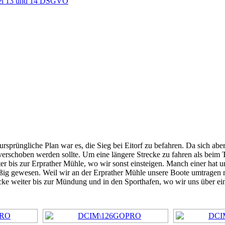
ikel 13 und 14 DSGVO
rsprüngliche Plan war es, die Sieg bei Eitorf zu befahren. Da sich aber
 verschoben werden sollte. Um eine längere Strecke zu fahren als beim 
 bis zur Erprather Mühle, wo wir sonst einsteigen. Manch einer hat un
eißig gewesen. Weil wir an der Erprather Mühle unsere Boote umtragen 
ecke weiter bis zur Mündung und in den Sporthafen, wo wir uns über ei