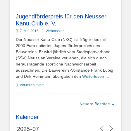
Jugendförderpreis für den Neusser
Kanu-Club e. V.
Posted
Autor
7. Mai 2015
Webmaster
on
Der Neusser Kanu-Club (NKC) ist Träger des mit
2000 Euro dotierten Jugendförderpreises des
Bauvereins. Er wird jährlich vom Stadtsportverband
(SSV) Neuss an Vereine verliehen, die sich durch
herausragende sportliche Nachwuchsarbeit
auszeichnen. Die Bauvereins-Vorstände Frank Lubig
und Dirk Reinmann übergaben den
Weiterlesen …
Kategorien
Aktuelles
,
Start
Beitragsnavigation
Neuere Beiträge
→
Kalender