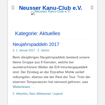
Neusser Kanu-Club e.V.
Kategorie:
Aktuelles
Neujahrspaddeln 2017
Posted
Autor
2. Januar 2017
Jannis
on
Beim diesjährigen Neujahrspaddeln bestand unsere
kleine Gruppe aus 8 Kanuten, welche bei
wunderschönem Wetter die Erft hinuntergepaddelt
sind. Der Einstieg an der Erprather Mühle verlief
reibungslos, ebenso wie der Rest der Tour. Trotz der
eisernen Temperaturen hat niemand gefroren, was
Weiterlesen …
Kategorien
Aktuelles
,
Start
,
Wildwasser / Jugend