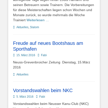
seinen Betreuern sowie Trainern. Die Vorbereitungen
für diese Meisterschaften liegen schon Wochen und
Monate zurück, so wurde mehrmals die Woche
Trainiert
Weiterlesen …
Kategorien
Aktuelles
,
Slalom
Freude auf neues Bootshaus am
Sporthafen
Posted
Autor
15. März 2016
Fabi
on
Neuss-Grevenbroicher Zeitung Dienstag, 15.März
2016
Kategorien
Aktuelles
Vorstandswahlen beim NKC
Posted
Autor
5. März 2016
Fabi
on
Vorstandswahlen beim Neusser Kanu-Club (NKC)