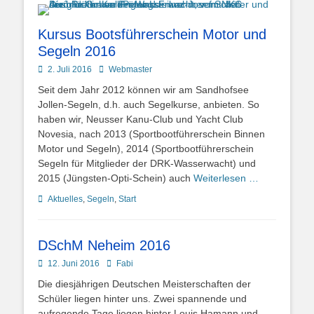
Kursus Bootsführerschein Motor und
Segeln 2016
Posted
Autor
2. Juli 2016
Webmaster
on
Seit dem Jahr 2012 können wir am Sandhofsee
Jollen-Segeln, d.h. auch Segelkurse, anbieten. So
haben wir, Neusser Kanu-Club und Yacht Club
Novesia, nach 2013 (Sportbootführerschein Binnen
Motor und Segeln), 2014 (Sportbootführerschein
Segeln für Mitglieder der DRK-Wasserwacht) und
2015 (Jüngsten-Opti-Schein) auch
Weiterlesen …
Kategorien
Aktuelles
,
Segeln
,
Start
DSchM Neheim 2016
Posted
Autor
12. Juni 2016
Fabi
on
Die diesjährigen Deutschen Meisterschaften der
Schüler liegen hinter uns. Zwei spannende und
aufregende Tage liegen hinter Louis Hamann und