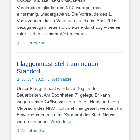
Vorweg: die seit Jahren bewährten
Vorstandsmitglieder des NKC wurden, meist
einstimmig, wiedergewählt. Die Vorfreude des 1.
Vorsitzenden Julius Weirauch auf die im April 2016
bezugsfertigen neuen Clubräume durchzog – wie ein
roter Faden – seinen
Weiterlesen …
Kategorien
Aktuelles
,
Start
Flaggenmast steht am neuen
Standort
Posted
Autor
15. Juni 2015
Webmaster
on
Unser Flaggenmast wurde zu Beginn der
Bauarbeiten „Am Sporthafen 7“ gelegt. Er kann
wegen seiner Größe vor dem neuen Haus und dem
Clubraum des NKC nicht mehr aufgestellt werden. Im
Einvernehmen mit dem Sportamt der Stadt Neuss
wurde ein neuer
Weiterlesen …
Kategorien
Aktuelles
,
Start