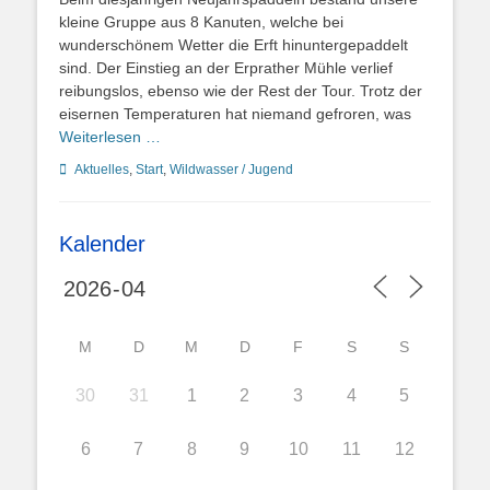
kleine Gruppe aus 8 Kanuten, welche bei
wunderschönem Wetter die Erft hinuntergepaddelt
sind. Der Einstieg an der Erprather Mühle verlief
reibungslos, ebenso wie der Rest der Tour. Trotz der
eisernen Temperaturen hat niemand gefroren, was
Weiterlesen …
Kategorien
Aktuelles
,
Start
,
Wildwasser / Jugend
Kalender
M
D
M
D
F
S
S
30
31
1
2
3
4
5
6
7
8
9
10
11
12