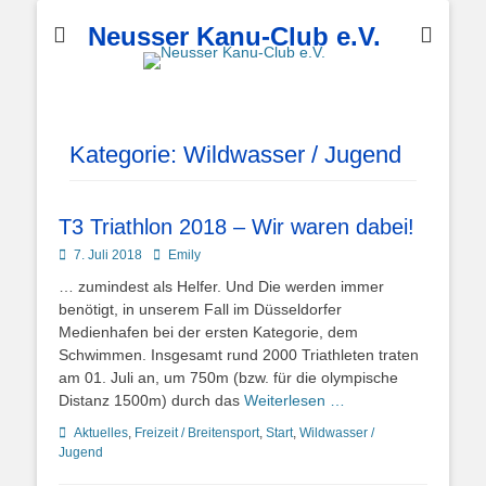
Neusser Kanu-Club e.V.
Kategorie:
Wildwasser / Jugend
T3 Triathlon 2018 – Wir waren dabei!
Posted
Autor
7. Juli 2018
Emily
on
… zumindest als Helfer. Und Die werden immer
benötigt, in unserem Fall im Düsseldorfer
Medienhafen bei der ersten Kategorie, dem
Schwimmen. Insgesamt rund 2000 Triathleten traten
am 01. Juli an, um 750m (bzw. für die olympische
Distanz 1500m) durch das
Weiterlesen …
Kategorien
Aktuelles
,
Freizeit / Breitensport
,
Start
,
Wildwasser /
Jugend