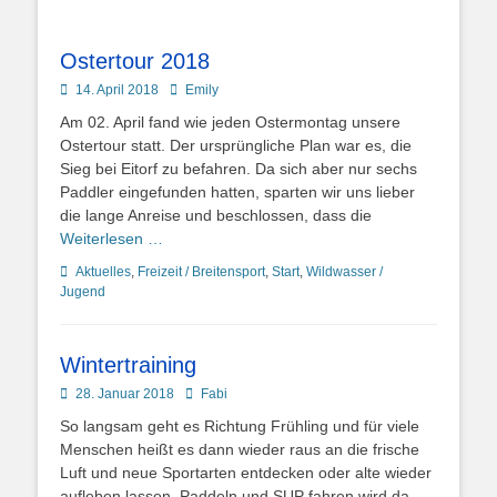
Ostertour 2018
Posted
Autor
14. April 2018
Emily
on
Am 02. April fand wie jeden Ostermontag unsere
Ostertour statt. Der ursprüngliche Plan war es, die
Sieg bei Eitorf zu befahren. Da sich aber nur sechs
Paddler eingefunden hatten, sparten wir uns lieber
die lange Anreise und beschlossen, dass die
Weiterlesen …
Kategorien
Aktuelles
,
Freizeit / Breitensport
,
Start
,
Wildwasser /
Jugend
Wintertraining
Posted
Autor
28. Januar 2018
Fabi
on
So langsam geht es Richtung Frühling und für viele
Menschen heißt es dann wieder raus an die frische
Luft und neue Sportarten entdecken oder alte wieder
aufleben lassen. Paddeln und SUP fahren wird da