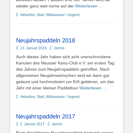
wieder ganz weit vorne auf der
Weiterlesen …
Kategorien
Aktuelles
,
Start
,
Wildwasser / Jugend
Neujahrspaddeln 2018
Posted
Autor
13. Januar 2018
Jannis
on
Auch dieses Jahr haben sich acht unerschrockene
Kanuten des Neusser Kanu-Club e.V. am ersten Tag
des Jahres zum Neujahrspaddeln getroffen. Nach
allgemeinen Neujahrswünschen sind wir dann gut
gelaunt und hochmotiviert zur Erft gefahren, um das
Jahr mit einer kleinen Paddeltour
Weiterlesen …
Kategorien
Aktuelles
,
Start
,
Wildwasser / Jugend
Neujahrspaddeln 2017
Posted
Autor
2. Januar 2017
Jannis
on
Beim diesjährigen Neujahrspaddeln bestand unsere