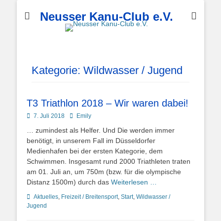
Neusser Kanu-Club e.V.
Kategorie:
Wildwasser / Jugend
T3 Triathlon 2018 – Wir waren dabei!
Posted
Autor
7. Juli 2018
Emily
on
… zumindest als Helfer. Und Die werden immer
benötigt, in unserem Fall im Düsseldorfer
Medienhafen bei der ersten Kategorie, dem
Schwimmen. Insgesamt rund 2000 Triathleten traten
am 01. Juli an, um 750m (bzw. für die olympische
Distanz 1500m) durch das
Weiterlesen …
Kategorien
Aktuelles
,
Freizeit / Breitensport
,
Start
,
Wildwasser /
Jugend