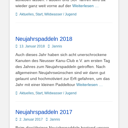
wieder ganz weit vorne auf der
Weiterlesen …
Kategorien
Aktuelles
,
Start
,
Wildwasser / Jugend
Neujahrspaddeln 2018
Posted
Autor
13. Januar 2018
Jannis
on
Auch dieses Jahr haben sich acht unerschrockene
Kanuten des Neusser Kanu-Club e.V. am ersten Tag
des Jahres zum Neujahrspaddeln getroffen. Nach
allgemeinen Neujahrswünschen sind wir dann gut
gelaunt und hochmotiviert zur Erft gefahren, um das
Jahr mit einer kleinen Paddeltour
Weiterlesen …
Kategorien
Aktuelles
,
Start
,
Wildwasser / Jugend
Neujahrspaddeln 2017
Posted
Autor
2. Januar 2017
Jannis
on
Beim diesjährigen Neujahrspaddeln bestand unsere