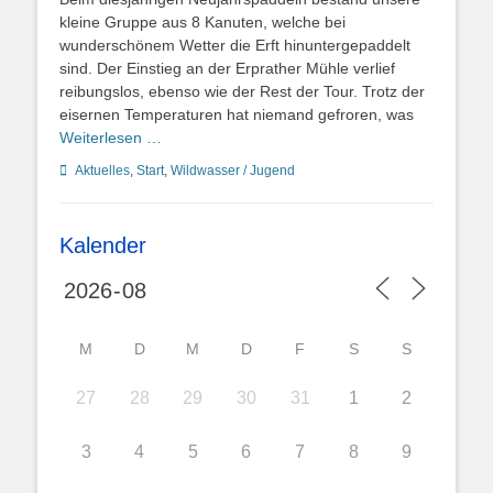
kleine Gruppe aus 8 Kanuten, welche bei
wunderschönem Wetter die Erft hinuntergepaddelt
sind. Der Einstieg an der Erprather Mühle verlief
reibungslos, ebenso wie der Rest der Tour. Trotz der
eisernen Temperaturen hat niemand gefroren, was
Weiterlesen …
Kategorien
Aktuelles
,
Start
,
Wildwasser / Jugend
Kalender
M
D
M
D
F
S
S
27
28
29
30
31
1
2
3
4
5
6
7
8
9