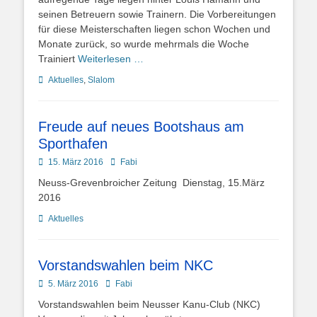
seinen Betreuern sowie Trainern. Die Vorbereitungen
für diese Meisterschaften liegen schon Wochen und
Monate zurück, so wurde mehrmals die Woche
Trainiert
Weiterlesen …
Kategorien
Aktuelles
,
Slalom
Freude auf neues Bootshaus am
Sporthafen
Posted
Autor
15. März 2016
Fabi
on
Neuss-Grevenbroicher Zeitung Dienstag, 15.März
2016
Kategorien
Aktuelles
Vorstandswahlen beim NKC
Posted
Autor
5. März 2016
Fabi
on
Vorstandswahlen beim Neusser Kanu-Club (NKC)