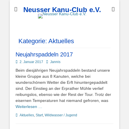
Neusser Kanu-Club e.V.
Kategorie:
Aktuelles
Neujahrspaddeln 2017
Posted
Autor
2. Januar 2017
Jannis
on
Beim diesjährigen Neujahrspaddeln bestand unsere
kleine Gruppe aus 8 Kanuten, welche bei
wunderschönem Wetter die Erft hinuntergepaddelt
sind. Der Einstieg an der Erprather Mühle verlief
reibungslos, ebenso wie der Rest der Tour. Trotz der
eisernen Temperaturen hat niemand gefroren, was
Weiterlesen …
Kategorien
Aktuelles
,
Start
,
Wildwasser / Jugend