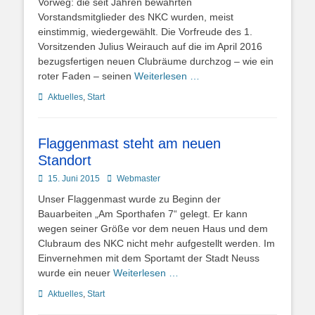
Vorweg: die seit Jahren bewährten
Vorstandsmitglieder des NKC wurden, meist
einstimmig, wiedergewählt. Die Vorfreude des 1.
Vorsitzenden Julius Weirauch auf die im April 2016
bezugsfertigen neuen Clubräume durchzog – wie ein
roter Faden – seinen
Weiterlesen …
Kategorien
Aktuelles
,
Start
Flaggenmast steht am neuen
Standort
Posted
Autor
15. Juni 2015
Webmaster
on
Unser Flaggenmast wurde zu Beginn der
Bauarbeiten „Am Sporthafen 7“ gelegt. Er kann
wegen seiner Größe vor dem neuen Haus und dem
Clubraum des NKC nicht mehr aufgestellt werden. Im
Einvernehmen mit dem Sportamt der Stadt Neuss
wurde ein neuer
Weiterlesen …
Kategorien
Aktuelles
,
Start