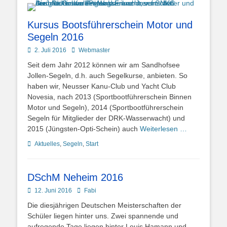
Kursus Bootsführerschein Motor und
Segeln 2016
Posted
Autor
2. Juli 2016
Webmaster
on
Seit dem Jahr 2012 können wir am Sandhofsee
Jollen-Segeln, d.h. auch Segelkurse, anbieten. So
haben wir, Neusser Kanu-Club und Yacht Club
Novesia, nach 2013 (Sportbootführerschein Binnen
Motor und Segeln), 2014 (Sportbootführerschein
Segeln für Mitglieder der DRK-Wasserwacht) und
2015 (Jüngsten-Opti-Schein) auch
Weiterlesen …
Kategorien
Aktuelles
,
Segeln
,
Start
DSchM Neheim 2016
Posted
Autor
12. Juni 2016
Fabi
on
Die diesjährigen Deutschen Meisterschaften der
Schüler liegen hinter uns. Zwei spannende und
aufregende Tage liegen hinter Louis Hamann und