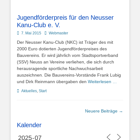
Jugendförderpreis für den Neusser
Kanu-Club e. V.
Posted
Autor
7. Mai 2015
Webmaster
on
Der Neusser Kanu-Club (NKC) ist Träger des mit
2000 Euro dotierten Jugendförderpreises des
Bauvereins. Er wird jährlich vom Stadtsportverband
(SSV) Neuss an Vereine verliehen, die sich durch
herausragende sportliche Nachwuchsarbeit
auszeichnen. Die Bauvereins-Vorstände Frank Lubig
und Dirk Reinmann übergaben den
Weiterlesen …
Kategorien
Aktuelles
,
Start
Beitragsnavigation
Neuere Beiträge
→
Kalender