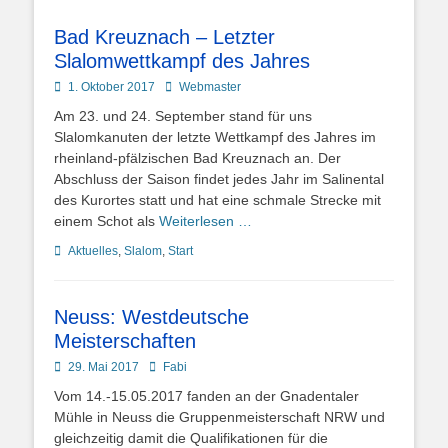
Bad Kreuznach – Letzter
Slalomwettkampf des Jahres
Posted
Autor
1. Oktober 2017
Webmaster
on
Am 23. und 24. September stand für uns
Slalomkanuten der letzte Wettkampf des Jahres im
rheinland-pfälzischen Bad Kreuznach an. Der
Abschluss der Saison findet jedes Jahr im Salinental
des Kurortes statt und hat eine schmale Strecke mit
einem Schot als
Weiterlesen …
Kategorien
Aktuelles
,
Slalom
,
Start
Neuss: Westdeutsche
Meisterschaften
Posted
Autor
29. Mai 2017
Fabi
on
Vom 14.-15.05.2017 fanden an der Gnadentaler
Mühle in Neuss die Gruppenmeisterschaft NRW und
gleichzeitig damit die Qualifikationen für die