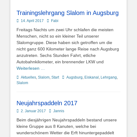
Trainingslehrgang Slalom in Augsburg
Posted
Autor
14. April 2017
Fabi
on
Freitags Nachts um zwei Uhr schlafen die meisten
Menschen, nicht so ein kleiner Teil unserer
Slalomgruppe. Diese haben sich getroffen um die
nicht ganz 600 Kilometer lange Reise nach Augsburg
anzutreten. Sechs Stunden Fahrt, etliche
Autobahnkilometer, ein brennender LKW und
Weiterlesen …
Kategorien
Schlagworte
Aktuelles
,
Slalom
,
Start
Augsburg
,
Eiskanal
,
Lehrgang
,
Slalom
Neujahrspaddeln 2017
Posted
Autor
2. Januar 2017
Jannis
on
Beim diesjährigen Neujahrspaddeln bestand unsere
kleine Gruppe aus 8 Kanuten, welche bei
wunderschönem Wetter die Erft hinuntergepaddelt