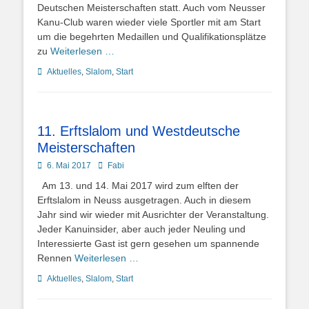
Deutschen Meisterschaften statt. Auch vom Neusser
Kanu-Club waren wieder viele Sportler mit am Start
um die begehrten Medaillen und Qualifikationsplätze
zu
Weiterlesen …
Kategorien
Aktuelles
,
Slalom
,
Start
11. Erftslalom und Westdeutsche
Meisterschaften
Posted
Autor
6. Mai 2017
Fabi
on
Am 13. und 14. Mai 2017 wird zum elften der
Erftslalom in Neuss ausgetragen. Auch in diesem
Jahr sind wir wieder mit Ausrichter der Veranstaltung.
Jeder Kanuinsider, aber auch jeder Neuling und
Interessierte Gast ist gern gesehen um spannende
Rennen
Weiterlesen …
Kategorien
Aktuelles
,
Slalom
,
Start