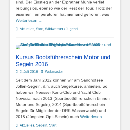
sind. Der Einstieg an der Erprather Mühle verlief
reibungslos, ebenso wie der Rest der Tour. Trotz der
eisernen Temperaturen hat niemand gefroren, was
Weiterlesen …
Kategorien
Aktuelles
,
Start
,
Wildwasser / Jugend
Kursus Bootsführerschein Motor und
Segeln 2016
Posted
Autor
2. Juli 2016
Webmaster
on
Seit dem Jahr 2012 können wir am Sandhofsee
Jollen-Segeln, d.h. auch Segelkurse, anbieten. So
haben wir, Neusser Kanu-Club und Yacht Club
Novesia, nach 2013 (Sportbootführerschein Binnen
Motor und Segeln), 2014 (Sportbootführerschein
Segeln für Mitglieder der DRK-Wasserwacht) und
2015 (Jüngsten-Opti-Schein) auch
Weiterlesen …
Kategorien
Aktuelles
,
Segeln
,
Start