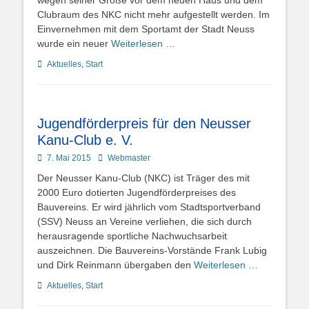
wegen seiner Größe vor dem neuen Haus und dem
Clubraum des NKC nicht mehr aufgestellt werden. Im
Einvernehmen mit dem Sportamt der Stadt Neuss
wurde ein neuer
Weiterlesen …
Kategorien
Aktuelles
,
Start
Jugendförderpreis für den Neusser
Kanu-Club e. V.
Posted
Autor
7. Mai 2015
Webmaster
on
Der Neusser Kanu-Club (NKC) ist Träger des mit
2000 Euro dotierten Jugendförderpreises des
Bauvereins. Er wird jährlich vom Stadtsportverband
(SSV) Neuss an Vereine verliehen, die sich durch
herausragende sportliche Nachwuchsarbeit
auszeichnen. Die Bauvereins-Vorstände Frank Lubig
und Dirk Reinmann übergaben den
Weiterlesen …
Kategorien
Aktuelles
,
Start