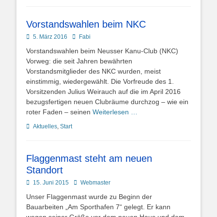
Vorstandswahlen beim NKC
Posted
Autor
5. März 2016
Fabi
on
Vorstandswahlen beim Neusser Kanu-Club (NKC)
Vorweg: die seit Jahren bewährten
Vorstandsmitglieder des NKC wurden, meist
einstimmig, wiedergewählt. Die Vorfreude des 1.
Vorsitzenden Julius Weirauch auf die im April 2016
bezugsfertigen neuen Clubräume durchzog – wie ein
roter Faden – seinen
Weiterlesen …
Kategorien
Aktuelles
,
Start
Flaggenmast steht am neuen
Standort
Posted
Autor
15. Juni 2015
Webmaster
on
Unser Flaggenmast wurde zu Beginn der
Bauarbeiten „Am Sporthafen 7“ gelegt. Er kann