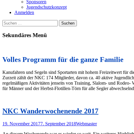
Sponsoren
Jugendschutzkonzept
Anmelden
Suchen
Suchen
nach:
Sekundäres Menü
Zum
Inhalt
springen
Volles Programm für die ganze Familie
Kanufahren und Segeln sind Sportarten mit hohem Freizeitwert für die
Zurzeit zählt der NKC 174 Mitglieder, davon ca. 40 aktive Jugendli
regelmäßigen Aktivitäten jenseits von Training, Slalom- und Rodeo-
für Männer und der Herbst-Flotillen-Törn für alle Segler abwechselnd
NKC Wanderwochenende 2017
Posted
Autor
19. November 2017
7. September 2018
Webmaster
on
An diesem Wochenende war es wieder so weit. Ein weiteres Highligh