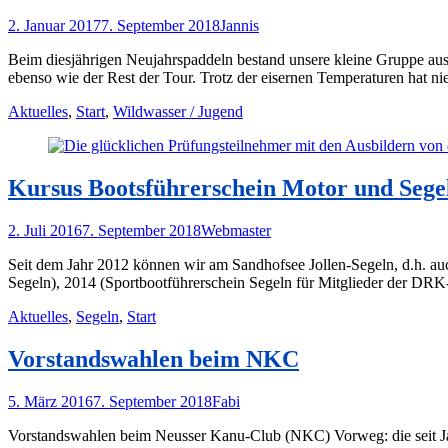
Posted
Autor
2. Januar 2017
7. September 2018
Jannis
on
Beim diesjährigen Neujahrspaddeln bestand unsere kleine Gruppe aus 
ebenso wie der Rest der Tour. Trotz der eisernen Temperaturen hat n
Kategorien
Aktuelles
,
Start
,
Wildwasser / Jugend
Kursus Bootsführerschein Motor und Sege
Posted
Autor
2. Juli 2016
7. September 2018
Webmaster
on
Seit dem Jahr 2012 können wir am Sandhofsee Jollen-Segeln, d.h. a
Segeln), 2014 (Sportbootführerschein Segeln für Mitglieder der DR
Kategorien
Aktuelles
,
Segeln
,
Start
Vorstandswahlen beim NKC
Posted
Autor
5. März 2016
7. September 2018
Fabi
on
Vorstandswahlen beim Neusser Kanu-Club (NKC) Vorweg: die seit Jah