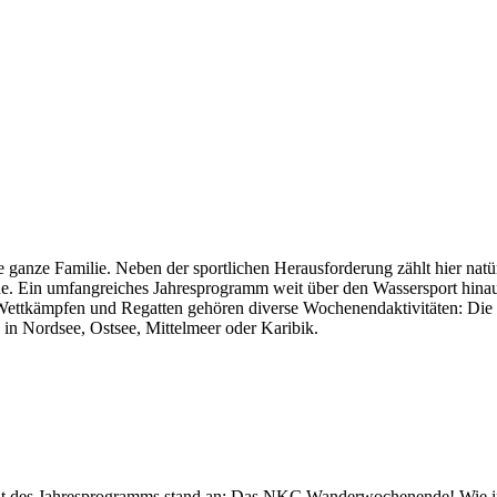
 ganze Familie. Neben der sportlichen Herausforderung zählt hier natür
che. Ein umfangreiches Jahresprogramm weit über den Wassersport hin
 Wettkämpfen und Regatten gehören diverse Wochenendaktivitäten: Die 
 in Nordsee, Ostsee, Mittelmeer oder Karibik.
t des Jahresprogramms stand an: Das NKC Wanderwochenende! Wie in d