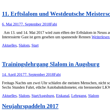
11. Erftslalom und Westdeutsche Meisters
Posted
Autor
6. Mai 2017
7. September 2018
Fabi
on
Am 13. und 14. Mai 2017 wird zum elften der Erftslalom in Neuss aus
Interessierte Gast ist gern gesehen um spannende Rennen
Weiterlese
Kategorien
Aktuelles
,
Slalom
,
Start
Trainingslehrgang Slalom in Augsburg
Posted
Autor
14. April 2017
7. September 2018
Fabi
on
Freitags Nachts um zwei Uhr schlafen die meisten Menschen, nicht so
Sechs Stunden Fahrt, etliche Autobahnkilometer, ein brennender L
Kategorien
Schlagworte
Aktuelles
,
Slalom
,
Start
Augsburg
,
Eiskanal
,
Lehrgang
,
Slalom
Neujahrspaddeln 2017