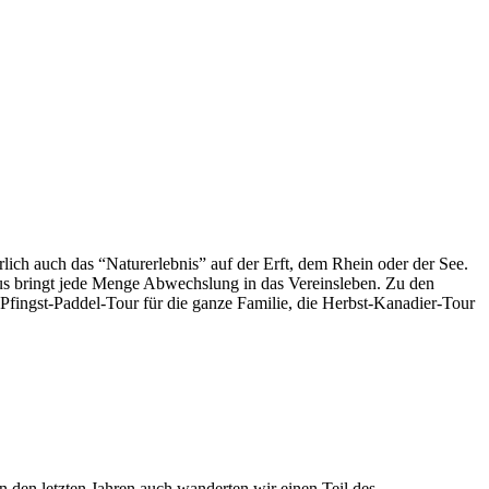
lich auch das “Naturerlebnis” auf der Erft, dem Rhein oder der See.
aus bringt jede Menge Abwechslung in das Vereinsleben. Zu den
Pfingst-Paddel-Tour für die ganze Familie, die Herbst-Kanadier-Tour
en letzten Jahren auch wanderten wir einen Teil des