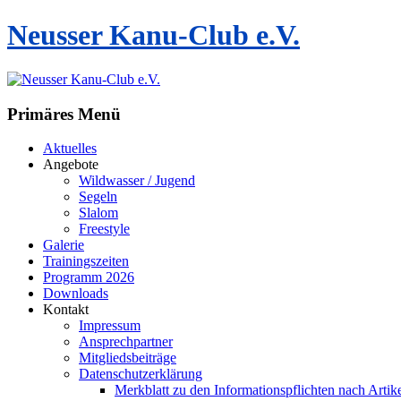
Neusser Kanu-Club e.V.
Primäres Menü
Zum
Aktuelles
Inhalt
Angebote
springen
Wildwasser / Jugend
Segeln
Slalom
Freestyle
Galerie
Trainingszeiten
Programm 2026
Downloads
Kontakt
Impressum
Ansprechpartner
Mitgliedsbeiträge
Datenschutzerklärung
Merkblatt zu den Informationspflichten nach Art