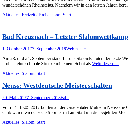
wunderschönen Rheinsteigs. Nachdem wir in den letzten Jahren berei
Kategorien
Aktuelles
,
Freizeit / Breitensport
,
Start
Bad Kreuznach – Letzter Slalomwettkampf
Posted
Autor
1. Oktober 2017
7. September 2018
Webmaster
on
Am 23. und 24. September stand für uns Slalomkanuten der letzte Wett
und hat eine schmale Strecke mit einem Schot als
Weiterlesen …
Kategorien
Aktuelles
,
Slalom
,
Start
Neuss: Westdeutsche Meisterschaften
Posted
Autor
29. Mai 2017
7. September 2018
Fabi
on
Vom 14.-15.05.2017 fanden an der Gnadentaler Mühle in Neuss die G
Club waren wieder viele Sportler mit am Start um die begehrten Meda
Kategorien
Aktuelles
,
Slalom
,
Start