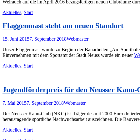
Weirauch auf die im April 2016 bezugsfertigen neuen Clubräume durc
Kategorien
Aktuelles
,
Start
Flaggenmast steht am neuen Standort
Posted
Autor
15. Juni 2015
7. September 2018
Webmaster
on
Unser Flaggenmast wurde zu Beginn der Bauarbeiten „Am Sporthafen
Einvernehmen mit dem Sportamt der Stadt Neuss wurde ein neuer
We
Kategorien
Aktuelles
,
Start
Jugendförderpreis für den Neusser Kanu-C
Posted
Autor
7. Mai 2015
7. September 2018
Webmaster
on
Der Neusser Kanu-Club (NKC) ist Träger des mit 2000 Euro dotierten
herausragende sportliche Nachwuchsarbeit auszeichnen. Die Bauve
Kategorien
Aktuelles
,
Start