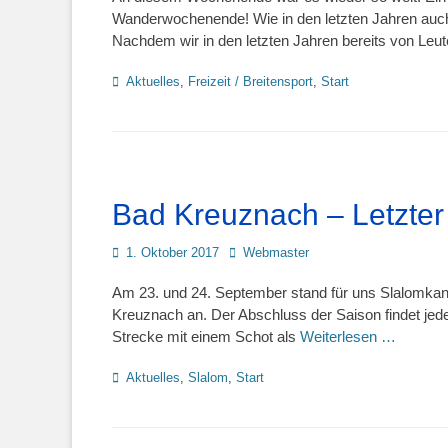
Wanderwochenende! Wie in den letzten Jahren auch
Nachdem wir in den letzten Jahren bereits von Leut
Kategorien
Aktuelles
,
Freizeit / Breitensport
,
Start
Bad Kreuznach – Letzter
Posted
Autor
1. Oktober 2017
Webmaster
on
Am 23. und 24. September stand für uns Slalomkanu
Kreuznach an. Der Abschluss der Saison findet jede
Strecke mit einem Schot als
Weiterlesen …
Kategorien
Aktuelles
,
Slalom
,
Start