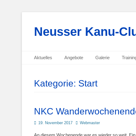
Neusser Kanu-Clu
Primäres Menü
Zum
Aktuelles
Angebote
Galerie
Trainin
Inhalt
Sekundäres Menü
Zum
springen
Inhalt
springen
Kategorie:
Start
NKC Wanderwochenend
Posted
Autor
19. November 2017
Webmaster
on
An diesem Wochenende war es wieder so weit. Ein