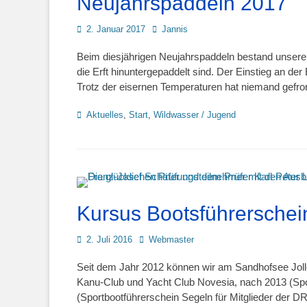
Neujahrspaddeln 2017
Posted
Autor
2. Januar 2017
Jannis
on
Beim diesjährigen Neujahrspaddeln bestand unser
die Erft hinuntergepaddelt sind. Der Einstieg an der
Trotz der eisernen Temperaturen hat niemand gefr
Kategorien
Aktuelles
,
Start
,
Wildwasser / Jugend
Kursus Bootsführerschei
Posted
Autor
2. Juli 2016
Webmaster
on
Seit dem Jahr 2012 können wir am Sandhofsee Jolle
Kanu-Club und Yacht Club Novesia, nach 2013 (Spo
(Sportbootführerschein Segeln für Mitglieder der