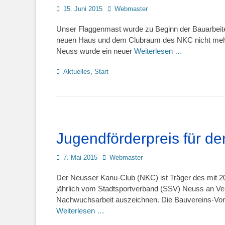
Posted
Autor
15. Juni 2015
Webmaster
on
Unser Flaggenmast wurde zu Beginn der Bauarbeite
neuen Haus und dem Clubraum des NKC nicht mehr 
Neuss wurde ein neuer
Weiterlesen …
Kategorien
Aktuelles
,
Start
Jugendförderpreis für de
Posted
Autor
7. Mai 2015
Webmaster
on
Der Neusser Kanu-Club (NKC) ist Träger des mit 20
jährlich vom Stadtsportverband (SSV) Neuss an Vere
Nachwuchsarbeit auszeichnen. Die Bauvereins-Vor
Weiterlesen …