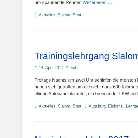
um spannende Rennen
Weiterlesen …
Kategorien
Aktuelles
,
Slalom
,
Start
Trainingslehrgang Slalo
Posted
Autor
14. April 2017
Fabi
on
Freitags Nachts um zwei Uhr schlafen die meisten M
haben sich getroffen um die nicht ganz 600 Kilome
etliche Autobahnkilometer, ein brennender LKW un
Kategorien
Schlagworte
Aktuelles
,
Slalom
,
Start
Augsburg
,
Eiskanal
,
Lehrg