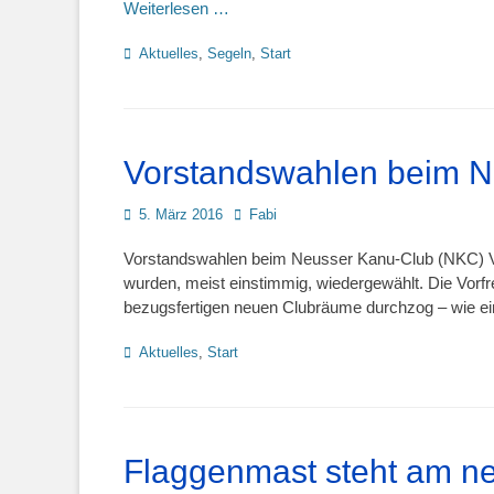
Weiterlesen …
Kategorien
Aktuelles
,
Segeln
,
Start
Vorstandswahlen beim 
Posted
Autor
5. März 2016
Fabi
on
Vorstandswahlen beim Neusser Kanu-Club (NKC) Vo
wurden, meist einstimmig, wiedergewählt. Die Vorfr
bezugsfertigen neuen Clubräume durchzog – wie ei
Kategorien
Aktuelles
,
Start
Flaggenmast steht am n