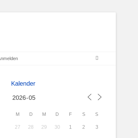
Suchen
Anmelden
Kalender
M
D
M
D
F
S
S
27
28
29
30
1
2
3